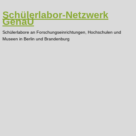
Zum
Inhalt
Schülerlabor-Netzwerk
springen
GenaU
Schülerlabore an Forschungseinrichtungen, Hochschulen und
Museen in Berlin und Brandenburg
Main
Menu