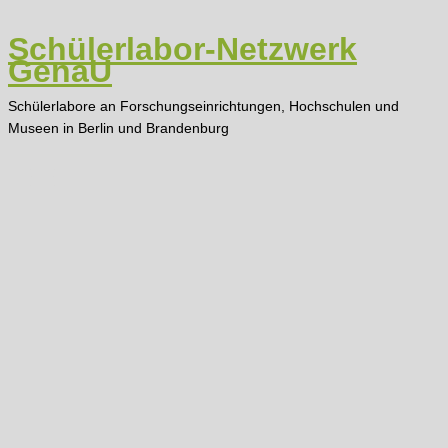
Zum
Inhalt
Schülerlabor-Netzwerk
springen
GenaU
Schülerlabore an Forschungseinrichtungen, Hochschulen und
Museen in Berlin und Brandenburg
Main
Menu