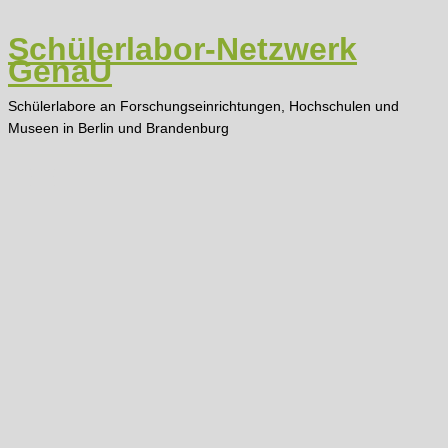
Zum
Inhalt
Schülerlabor-Netzwerk
springen
GenaU
Schülerlabore an Forschungseinrichtungen, Hochschulen und
Museen in Berlin und Brandenburg
Main
Menu