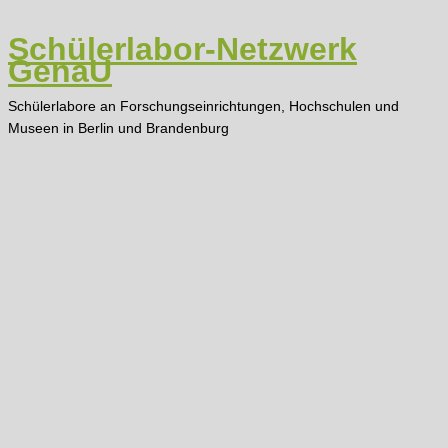
Zum
Inhalt
Schülerlabor-Netzwerk
springen
GenaU
Schülerlabore an Forschungseinrichtungen, Hochschulen und
Museen in Berlin und Brandenburg
Main
Menu