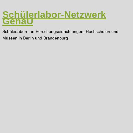
Zum
Inhalt
Schülerlabor-Netzwerk
springen
GenaU
Schülerlabore an Forschungseinrichtungen, Hochschulen und
Museen in Berlin und Brandenburg
Main
Menu