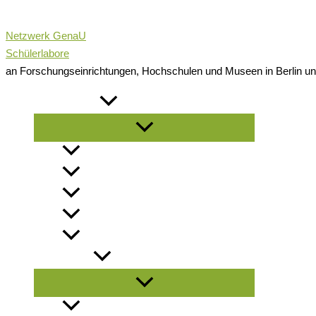
Zum
Inhalt
Netzwerk GenaU
springen
Schülerlabore
an Forschungseinrichtungen, Hochschulen und Museen in Berlin u
NEWSROOM
Menü
umschalten
NEWS
NEWSLETTER
PRESSEMELDUNGEN
INFOMATERIAL
LITERATURLISTE
ANGEBOTE
Menü
umschalten
FÜR SCHULKLASSEN / GRUPPEN