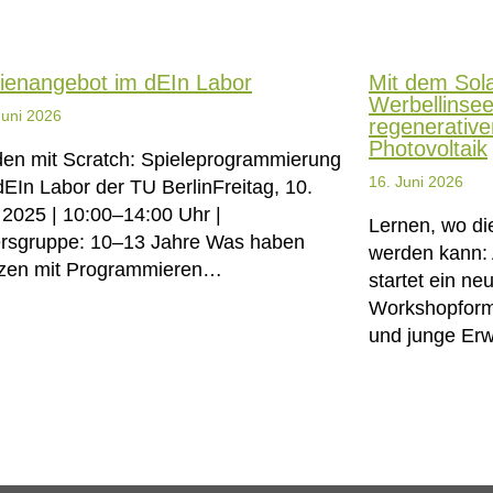
ienangebot im dEIn Labor
Mit dem Sola
Werbellinse
Juni 2026
regenerativ
Photovoltaik
en mit Scratch: Spieleprogrammierung
16. Juni 2026
dEIn Labor der TU BerlinFreitag, 10.
i 2025 | 10:00–14:00 Uhr |
Lernen, wo die
ersgruppe: 10–13 Jahre Was haben
werden kann: 
zen mit Programmieren…
startet ein ne
Workshopform
und junge Er