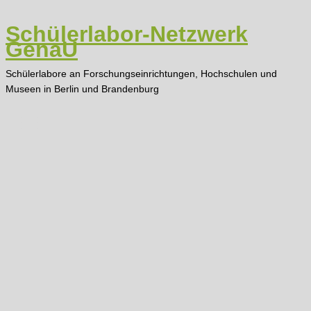
Zum
Inhalt
Schülerlabor-Netzwerk
springen
GenaU
Schülerlabore an Forschungseinrichtungen, Hochschulen und
Museen in Berlin und Brandenburg
Main
Menu