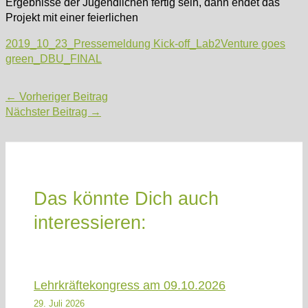
Ergebnisse der Jugendlichen fertig sein, dann endet das
Projekt mit einer feierlichen
2019_10_23_Pressemeldung Kick-off_Lab2Venture goes
green_DBU_FINAL
Post
←
Vorheriger Beitrag
navigation
Nächster Beitrag
→
Das könnte Dich auch
interessieren:
Lehrkräftekongress am 09.10.2026
29. Juli 2026