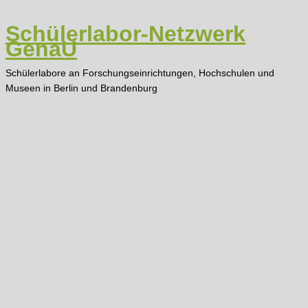
Zum
Inhalt
Schülerlabor-Netzwerk
springen
GenaU
Schülerlabore an Forschungseinrichtungen, Hochschulen und
Museen in Berlin und Brandenburg
Main
Menu