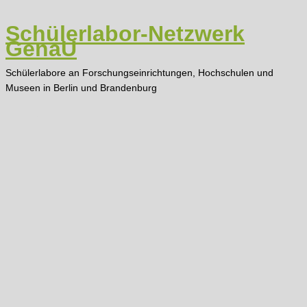
Zum
Inhalt
Schülerlabor-Netzwerk
springen
GenaU
Schülerlabore an Forschungseinrichtungen, Hochschulen und
Museen in Berlin und Brandenburg
Main
Menu