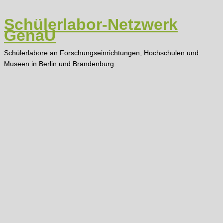
Zum
Inhalt
Schülerlabor-Netzwerk
springen
GenaU
Schülerlabore an Forschungseinrichtungen, Hochschulen und
Museen in Berlin und Brandenburg
Main
Menu