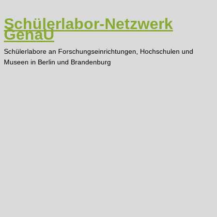
Zum
Inhalt
Schülerlabor-Netzwerk
springen
GenaU
Schülerlabore an Forschungseinrichtungen, Hochschulen und
Museen in Berlin und Brandenburg
Main
Menu