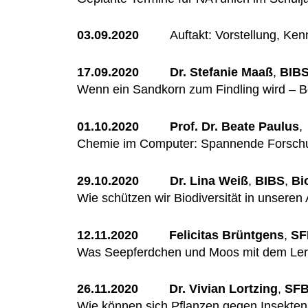
03.09.2020
Auftakt: Vorstellung, Ke
17.09.2020
Dr. Stefanie Maaß
,
BIB
Wenn ein Sandkorn zum Findling wird – B
01.10.2020
Prof. Dr. Beate Paulus
Chemie im Computer: Spannende Forschu
29.10.2020
Dr. Lina Weiß
,
BIBS
,
Bio
Wie schützen wir Biodiversität in unsere
12.11.2020
Felicitas Brüntgens
,
SF
Was Seepferdchen und Moos mit dem Lern
26.11.2020
Dr. Vivian Lortzing
,
SFB
Wie können sich Pflanzen gegen Insekten