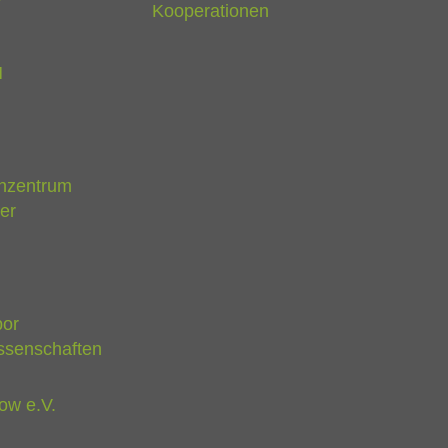
Kooperationen
M
nzentrum
er
bor
ssenschaften
ow e.V.