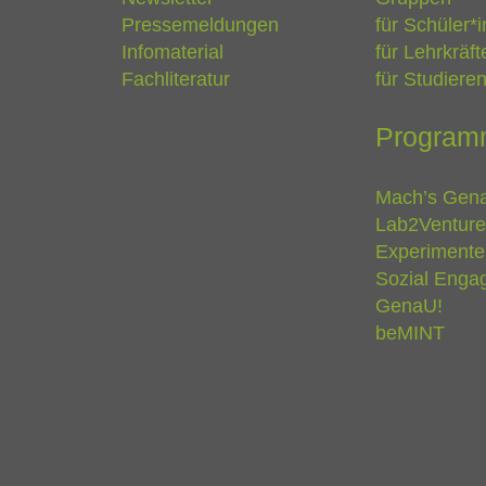
Pressemeldungen
für Schüler*
Infomaterial
für Lehrkräft
Fachliteratur
für Studiere
Program
Mach’s Gen
Lab2Venture
Experimente
Sozial Engag
GenaU!
beMINT