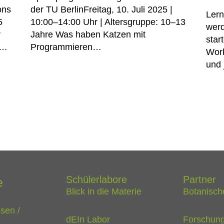
ons
der TU BerlinFreitag, 10. Juli 2025 |
Lern
5
10:00–14:00 Uhr | Altersgruppe: 10–13
werd
r
Jahre Was haben Katzen mit
star
t…
Programmieren…
Work
und
Schülerlabore
Partner
e
Blick in die Materie
Botanisch
ssen /
dEIn Labor
Forschung