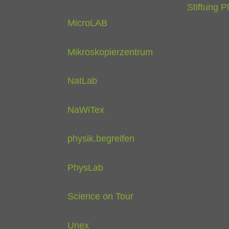
Stiftung P
MicroLAB
Mikroskopierzentrum
NatLab
NaWiTex
physik.begreifen
PhysLab
Science on Tour
Unex