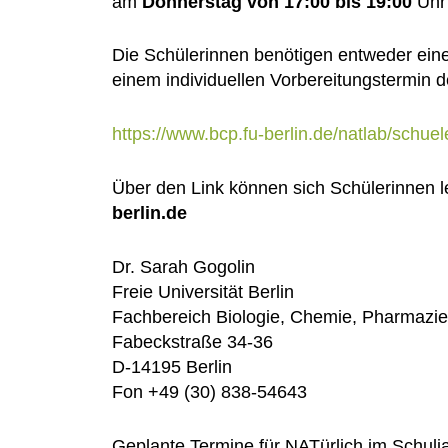
am
Donnerstag von 17:00 bis 19:00
Uhr 
Die Schülerinnen benötigen entweder ei
einem individuellen Vorbereitungstermin
https://www.bcp.fu-berlin.de/natlab/schue
Über den Link können sich Schülerinnen l
berlin.de
Dr. Sarah Gogolin
Freie Universität Berlin
Fachbereich Biologie, Chemie, Pharmazie
Fabeckstraße 34-36
D-14195 Berlin
Fon +49 (30) 838-54643
Geplante Termine für NATürlich im Schulj