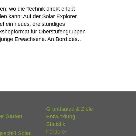
en, wo die Technik direkt erlebt
en kann: Auf der Solar Explorer
tet ein neues, dreistündiges
shopformat für Oberstufengruppen
 junge Erwachsene. An Bord des…
Grundsätze & Ziele
er Garten
Entwicklung
Statistik
Förderer
sschiff Solar