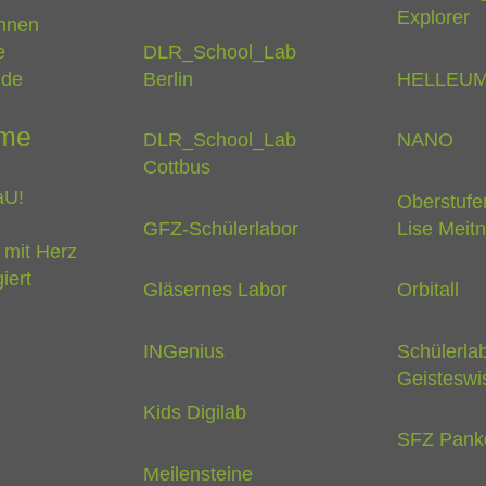
Explorer
innen
e
DLR_School_Lab
nde
Berlin
HELLEU
me
DLR_School_Lab
NANO
Cottbus
aU!
Oberstufe
GFZ-Schülerlabor
Lise Meitn
 mit Herz
iert
Gläsernes Labor
Orbitall
INGenius
Schülerla
Geisteswi
Kids Digilab
SFZ Pank
Meilensteine