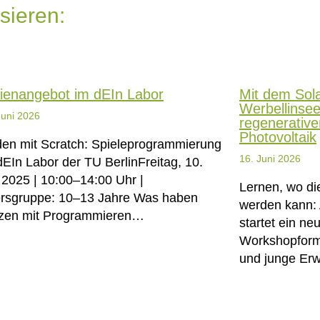
sieren:
ienangebot im dEIn Labor
Mit dem Sola
Werbellinse
Juni 2026
regenerativ
Photovoltaik
en mit Scratch: Spieleprogrammierung
16. Juni 2026
dEIn Labor der TU BerlinFreitag, 10.
i 2025 | 10:00–14:00 Uhr |
Lernen, wo die
ersgruppe: 10–13 Jahre Was haben
werden kann: 
zen mit Programmieren…
startet ein ne
Workshopform
und junge Er