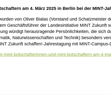
chaftern am 4. März 2025 in Berlin bei der MINT-Ja
urden von Oliver Bialas (Vorstand und Schatzmeister d
 Geschäftsführer der Landesinitiative MINT Zukunft sc
ng würdigt herausragende Persönlichkeiten, die sich d
rmatik, Naturwissenschaften und Technik) besonders ver
NT Zukunft schaffen!-Jahrestagung mit MINT-Campus-Da
n-mint-botschafterinnen-und-mint-botschaftern-am-4-mae