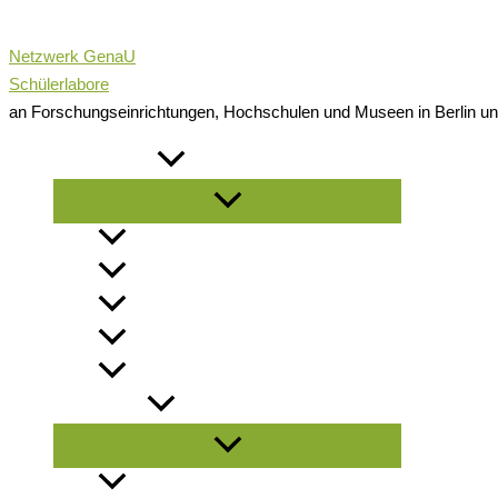
Zum
Inhalt
Netzwerk GenaU
springen
Schülerlabore
an Forschungseinrichtungen, Hochschulen und Museen in Berlin u
NEWSROOM
Menü
umschalten
NEWS
NEWSLETTER
PRESSEMELDUNGEN
INFOMATERIAL
LITERATURLISTE
ANGEBOTE
Menü
umschalten
FÜR SCHULKLASSEN / GRUPPEN