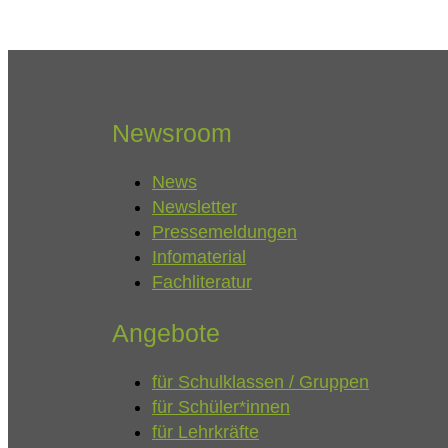
Newsroom
News
Newsletter
Pressemeldungen
Infomaterial
Fachliteratur
Angebote
für Schulklassen / Gruppen
für Schüler*innen
für Lehrkräfte