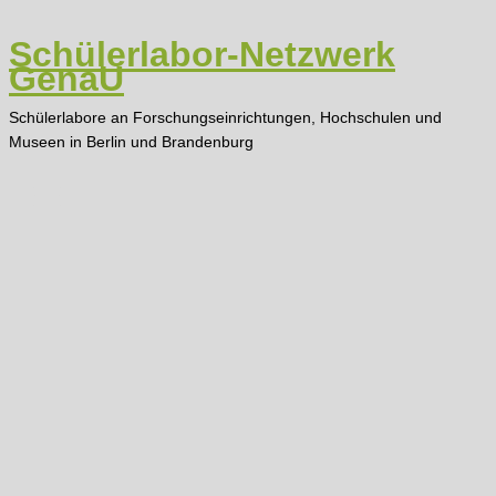
Zum
Inhalt
Schülerlabor-Netzwerk
springen
GenaU
Schülerlabore an Forschungseinrichtungen, Hochschulen und
Museen in Berlin und Brandenburg
Main
Menu