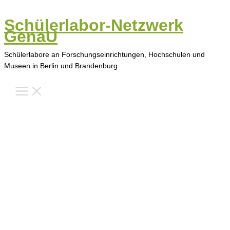
Zum
Inhalt
Schülerlabor-Netzwerk
springen
GenaU
Schülerlabore an Forschungseinrichtungen, Hochschulen und
Museen in Berlin und Brandenburg
Main
Menu