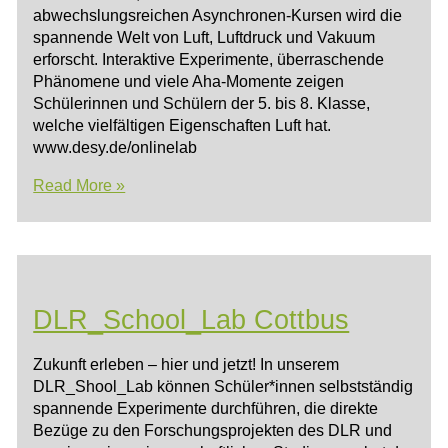
abwechslungsreichen Asynchronen-Kursen wird die
spannende Welt von Luft, Luftdruck und Vakuum
erforscht. Interaktive Experimente, überraschende
Phänomene und viele Aha-Momente zeigen
Schülerinnen und Schülern der 5. bis 8. Klasse,
welche vielfältigen Eigenschaften Luft hat.
www.desy.de/onlinelab
Neues
Read More »
aus
dem
DESY
DLR_School_Lab Cottbus
Zukunft erleben – hier und jetzt! In unserem
DLR_Shool_Lab können Schüler*innen selbstständig
spannende Experimente durchführen, die direkte
Bezüge zu den Forschungsprojekten des DLR und