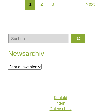
Forscher*innen
Post
1
2
3
Next
→
pagination
Suchen
Newsarchiv
A
r
c
h
Kontakt
i
Intern
v
Datenschutz