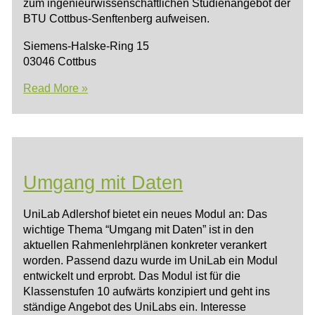
zum ingenieurwissenschaftlichen Studienangebot der
BTU Cottbus-Senftenberg aufweisen.
Siemens-Halske-Ring 15
03046 Cottbus
DLR_School_Lab
Read More »
Cottbus
Umgang mit Daten
UniLab Adlershof bietet ein neues Modul an: Das
wichtige Thema “Umgang mit Daten” ist in den
aktuellen Rahmenlehrplänen konkreter verankert
worden. Passend dazu wurde im UniLab ein Modul
entwickelt und erprobt. Das Modul ist für die
Klassenstufen 10 aufwärts konzipiert und geht ins
ständige Angebot des UniLabs ein. Interesse