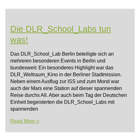
im
UniLab
Adlershof:
Nachhaltige
Die DLR_School_Labs tun
Handys
was!
Das DLR_School_Lab Berlin beteiligte sich an
mehreren besonderen Events in Berlin und
bundesweit: Ein besonderes Highlight war das
DLR_Weltraum_Kino in der Berliner Stadtmission.
Neben einem Ausflug zur ISS und zum Mond war
auch der Mars eine Station auf dieser spannenden
Reise durchs All. Aber auch beim Tag der Deutschen
Einheit begeisterten die DLR_School_Labs mit
spannenden
Die
Read More »
DLR_School_Labs
tun