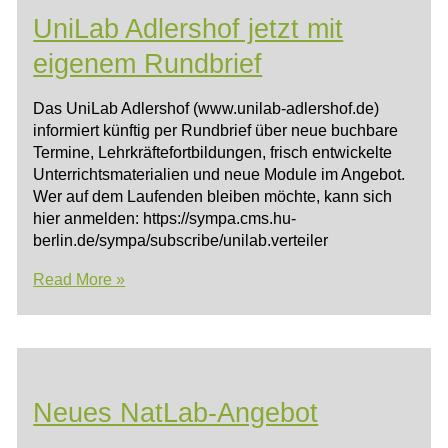
UniLab Adlershof jetzt mit
eigenem Rundbrief
Das UniLab Adlershof (www.unilab-adlershof.de)
informiert künftig per Rundbrief über neue buchbare
Termine, Lehrkräftefortbildungen, frisch entwickelte
Unterrichtsmaterialien und neue Module im Angebot.
Wer auf dem Laufenden bleiben möchte, kann sich
hier anmelden: https://sympa.cms.hu-
berlin.de/sympa/subscribe/unilab.verteiler
UniLab
Read More »
Adlershof
jetzt
mit
eigenem
Rundbrief
Neues NatLab-Angebot