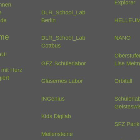
Explorer
innen
e
DLR_School_Lab
nde
Berlin
HELLEU
me
DLR_School_Lab
NANO
Cottbus
aU!
Oberstufe
GFZ-Schülerlabor
Lise Meitn
 mit Herz
iert
Gläsernes Labor
Orbitall
INGenius
Schülerla
Geisteswi
Kids Digilab
SFZ Pank
Meilensteine