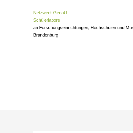
Zum
Inhalt
Netzwerk GenaU
springen
Schülerlabore
an Forschungseinrichtungen, Hochschulen und Muse
Brandenburg