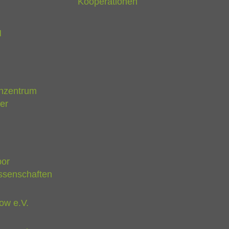
Kooperationen
M
nzentrum
er
bor
ssenschaften
ow e.V.