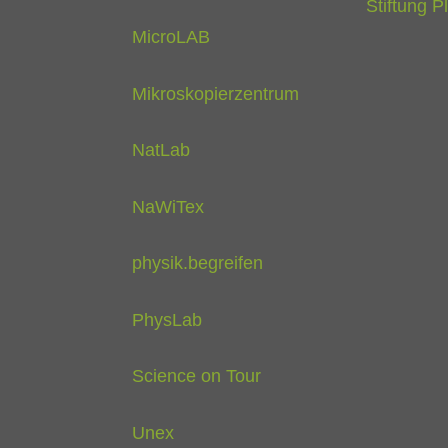
Stiftung P
MicroLAB
Mikroskopierzentrum
NatLab
NaWiTex
physik.begreifen
PhysLab
Science on Tour
Unex