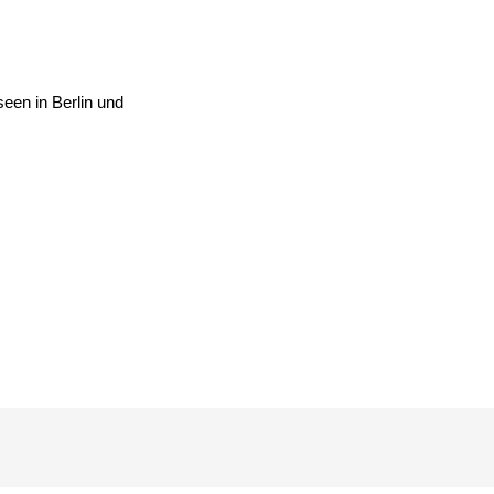
NEWSROOM
ANGEBOT
en in Berlin und
ÜBER UNS
KONTAKT