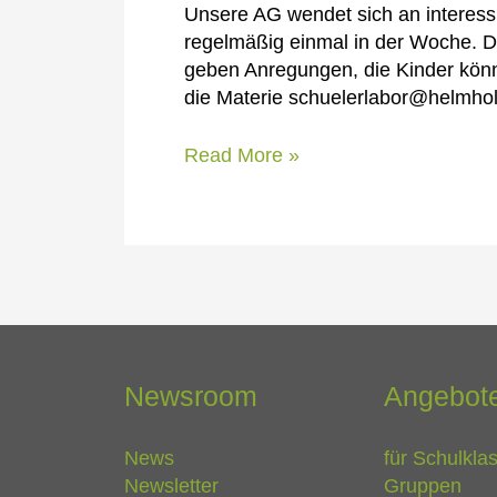
Unsere AG wendet sich an interessie
regelmäßig einmal in der Woche. D
geben Anregungen, die Kinder könn
die Materie schuelerlabor@helmholt
Helmholtz-
Read More »
Schülerlabor
Blick
in
die
Materie
–
Adlershof
Newsroom
Angebot
News
für Schulkla
Newsletter
Gruppen