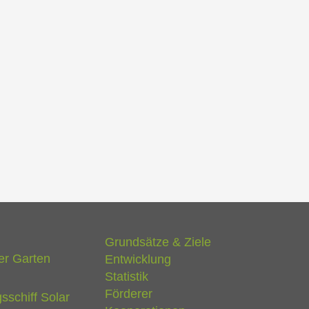
Grundsätze & Ziele
er Garten
Entwicklung
Statistik
Förderer
sschiff Solar