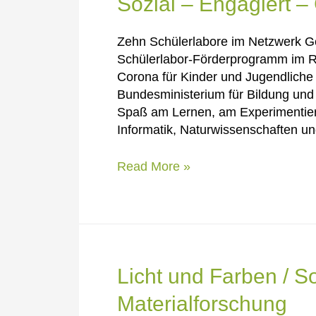
Sozial – Engagiert –
Zehn Schülerlabore im Netzwerk G
Schülerlabor-Förderprogramm im 
Corona für Kinder und Jugendliche
Bundesministerium für Bildung un
Spaß am Lernen, am Experimentie
Informatik, Naturwissenschaften un
Sozial
Read More »
–
Engagiert
–
Genau!
Licht und Farben / S
Materialforschung