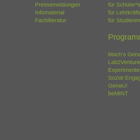
Pressemeldungen
für Schüler*
Infomaterial
für Lehrkräft
Fachliteratur
für Studiere
Program
Mach’s Gen
Lab2Venture
Experimente
Sozial Engag
GenaU!
beMINT