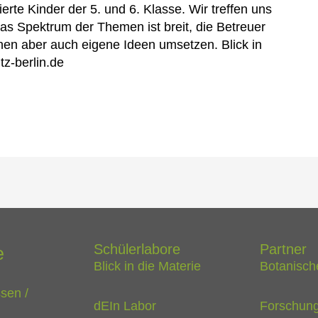
rte Kinder der 5. und 6. Klasse. Wir treffen uns
as Spektrum der Themen ist breit, die Betreuer
en aber auch eigene Ideen umsetzen. Blick in
z-berlin.de
Schülerlabore
Partner
e
Blick in die Materie
Botanisch
ssen /
dEIn Labor
Forschung