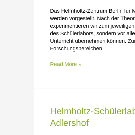
Das Helmholtz-Zentrum Berlin für M
werden vorgestellt. Nach der Theor
experimentieren wir zum jeweilige
des Schülerlabors, sondern vor alle
Unterricht übernehmen können. Zum
Forschungsbereichen
Licht
Read More »
und
Farben
/
Solarenergieforschung
/
Materialforschung
Helmholtz-Schülerlabo
Adlershof