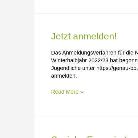
den
Schülerlaboren
der
Helmholtz-
Gemeinschaft
Jetzt anmelden!
Das Anmeldungsverfahren für die 
Winterhalbjahr 2022/23 hat begonne
Jugendliche unter https://genau-b
anmelden.
Jetzt
Read More »
anmelden!