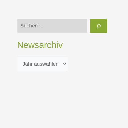
Suchen
Newsarchiv
A
r
c
h
i
v