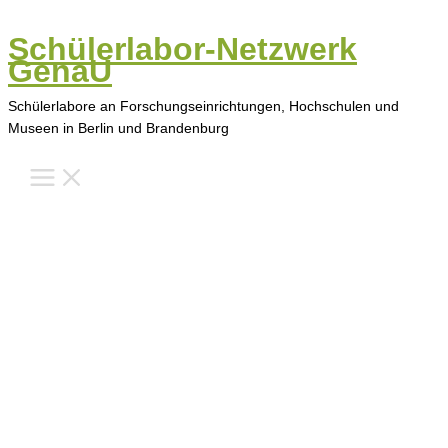
Zum
Inhalt
Schülerlabor-Netzwerk
springen
GenaU
Schülerlabore an Forschungseinrichtungen, Hochschulen und
Museen in Berlin und Brandenburg
Main
Menu