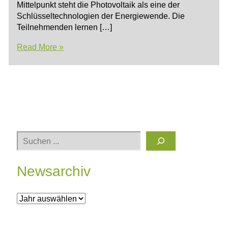
Mittelpunkt steht die Photovoltaik als eine der
Schlüsseltechnologien der Energiewende. Die
Teilnehmenden lernen […]
Mit
Read More »
dem
Solarschiff
über
den
Werbellinsee:
Neuer
Workshop
zu
Suchen
regenerativen
Energien
Newsarchiv
und
Photovoltaik
A
r