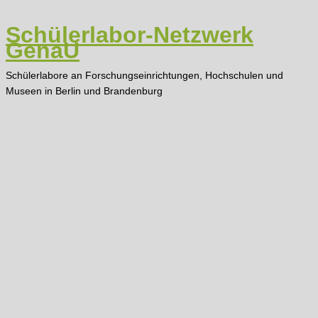
Zum
Inhalt
Schülerlabor-Netzwerk
springen
GenaU
Schülerlabore an Forschungseinrichtungen, Hochschulen und
Museen in Berlin und Brandenburg
Main
Menu