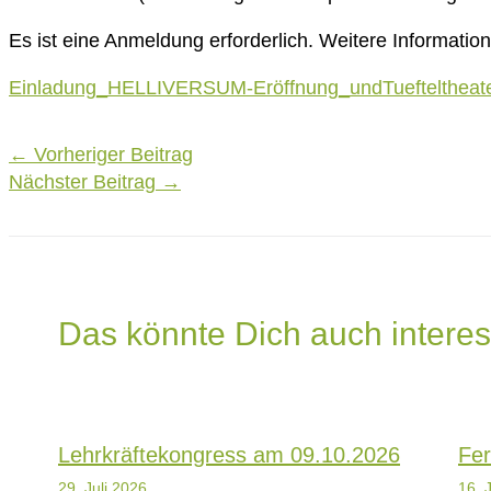
Es ist eine Anmeldung erforderlich. Weitere Information
Einladung_HELLIVERSUM-Eröffnung_undTuefteltheat
Post
←
Vorheriger Beitrag
navigation
Nächster Beitrag
→
Das könnte Dich auch interes
Lehrkräftekongress am 09.10.2026
Fer
29. Juli 2026
16. 