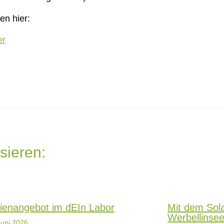
en hier:
er
sieren:
ienangebot im dEIn Labor
Mit dem Sola
Werbellinse
Juni 2026