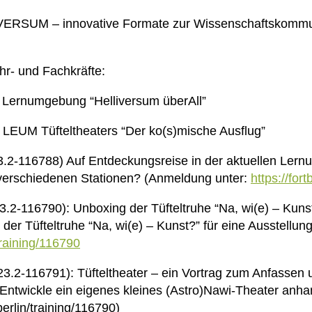
ERSUM – innovative Formate zur Wissenschaftskommun
hr- und Fachkräfte:
r Lernumgebung “Helliversum überAll”
LEUM Tüfteltheaters “Der ko(s)mische Ausflug”
3.2-116788) Auf Entdeckungsreise in der aktuellen Lern
n verschiedenen Stationen? (Anmeldung unter:
https://for
3.2-116790): Unboxing der Tüfteltruhe “Na, wi(e) – Kuns
 der Tüfteltruhe “Na, wi(e) – Kunst?” für eine Ausstell
/training/116790
23.2-116791): Tüfteltheater – ein Vortrag zum Anfasse
ntwickle ein eigenes kleines (Astro)Nawi-Theater anhan
erlin/training/116790)