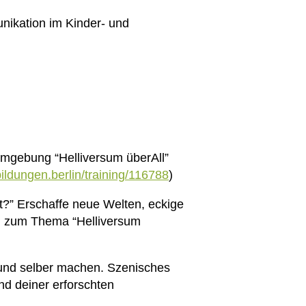
ikation im Kinder- und
umgebung “Helliversum überAll”
tbildungen.berlin/training/116788
)
t?” Erschaffe neue Welten, eckige
ung zum Thema “Helliversum
n und selber machen. Szenisches
d deiner erforschten