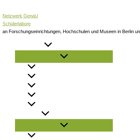
Zum
Inhalt
Netzwerk GenaU
springen
Schülerlabore
an Forschungseinrichtungen, Hochschulen und Museen in Berlin u
NEWSROOM
Menü
umschalten
NEWS
NEWSLETTER
PRESSEMELDUNGEN
INFOMATERIAL
LITERATURLISTE
ANGEBOTE
Menü
umschalten
FÜR SCHULKLASSEN / GRUPPEN