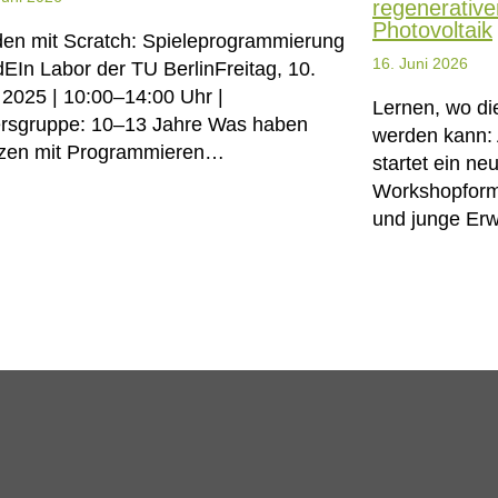
regenerativ
Photovoltaik
en mit Scratch: Spieleprogrammierung
16. Juni 2026
dEIn Labor der TU BerlinFreitag, 10.
i 2025 | 10:00–14:00 Uhr |
Lernen, wo die
ersgruppe: 10–13 Jahre Was haben
werden kann: 
zen mit Programmieren…
startet ein ne
Workshopform
und junge Er