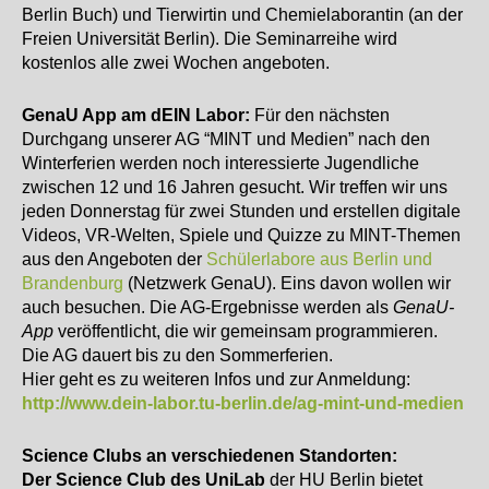
Berlin Buch) und Tierwirtin und Chemielaborantin (an der
Freien Universität Berlin). Die Seminarreihe wird
kostenlos alle zwei Wochen angeboten.
GenaU App
am dEIN Labor:
Für den nächsten
Durchgang unserer AG “MINT und Medien” nach den
Winterferien werden noch interessierte Jugendliche
zwischen 12 und 16 Jahren gesucht. Wir treffen wir uns
jeden Donnerstag für zwei Stunden und erstellen digitale
Videos, VR-Welten, Spiele und Quizze zu MINT-Themen
aus den Angeboten der
Schülerlabore aus Berlin und
Brandenburg
(Netzwerk GenaU). Eins davon wollen wir
auch besuchen. Die AG-Ergebnisse werden als
GenaU-
App
veröffentlicht, die wir gemeinsam programmieren.
Die AG dauert bis zu den Sommerferien.
Hier geht es zu weiteren Infos und zur Anmeldung:
http://www.dein-labor.tu-berlin.de/ag-mint-und-medien
Science Clubs an verschiedenen Standorten:
Der Science Club des UniLab
der HU Berlin bietet